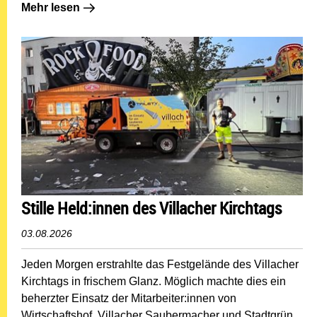
Mehr lesen: Defibrillator: Lebensrettung am Ossiacher 
Mehr lesen
Stille Held:innen des Villacher Kirchtags
03.08.2026
Jeden Morgen erstrahlte das Festgelände des Villacher
Kirchtags in frischem Glanz. Möglich machte dies ein
beherzter Einsatz der Mitarbeiter:innen von
Wirtschaftshof, Villacher Saubermacher und Stadtgrün.