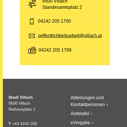
PLZ und Ort:
9500 Villach
Adresse:
Standesamtsplatz 2
Telefon:
04242 205 1700
E-Mail:
oeffentlichkeitsarbeit@villach.at
Fax:
04242 205 1799
Stadt Villach
Abteilungen und
9500 Villach
Kontaktpersonen
Rathausplatz 1
Amtstafel
eVergabe
T
+43 4242 205