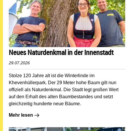
Neues Naturdenkmal in der Innenstadt
29.07.2026
Stolze 120 Jahre alt ist die Winterlinde im
Khevenhüllerpark. Der 29 Meter hohe Baum gilt nun
offiziell als Naturdenkmal. Die Stadt legt großen Wert
auf den Erhalt des alten Baumbestandes und setzt
gleichzeitig hunderte neue Bäume.
Mehr lesen: Neues Naturdenkmal in der Innenstadt
Mehr lesen