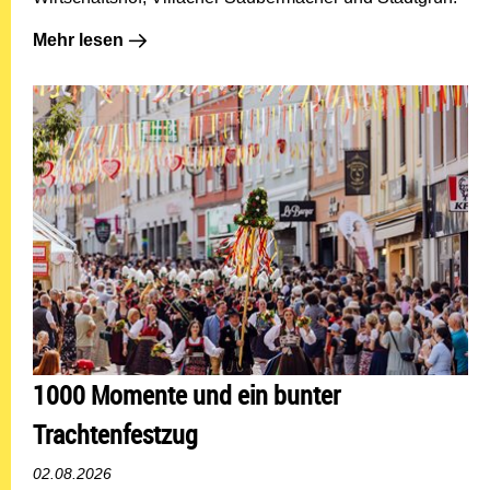
Mehr lesen: Stille Held:innen des Villacher Kirchtags
Mehr lesen
1000 Momente und ein bunter
Trachtenfestzug
02.08.2026