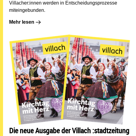
Villacher:innen werden in Entscheidungsprozesse
miteingebunden.
Mehr lesen: In Landskron gibt es jetzt eine "Doppel-Se
Mehr lesen
Die neue Ausgabe der Villach :stadtzeitung