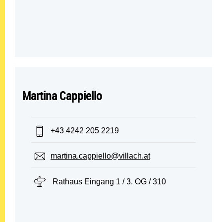
Martina Cappiello
Telefon:
+43 4242 205 2219
E-Mail:
martina.cappiello@villach.at
Standort:
Rathaus Eingang 1 / 3. OG / 310