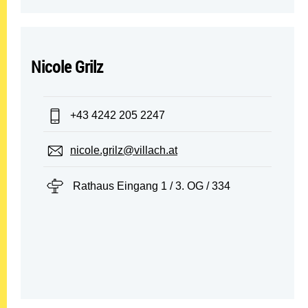
Nicole Grilz
Telefon:
+43 4242 205 2247
E-Mail:
nicole.grilz@villach.at
Standort:
Rathaus Eingang 1 / 3. OG / 334