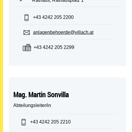
Rathaus, Rathausplatz 1
Telefon:
+43 4242 205 2200
E-Mail:
anlagenbehoerde@villach.at
Fax:
+43 4242 205 2299
Mag. Martin Sonvilla
Abteilungsleiter/in
Telefon:
+43 4242 205 2210