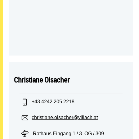
Christiane Olsacher
Telefon:
+43 4242 205 2218
E-Mail:
christiane.olsacher@villach.at
Standort:
Rathaus Eingang 1 / 3. OG / 309