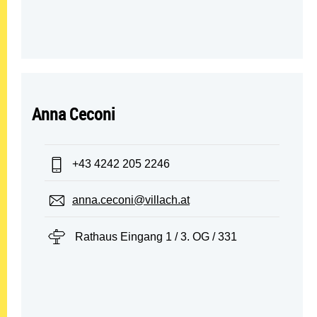
Anna Ceconi
Telefon:
+43 4242 205 2246
E-Mail:
anna.ceconi@villach.at
Standort:
Rathaus Eingang 1 / 3. OG / 331