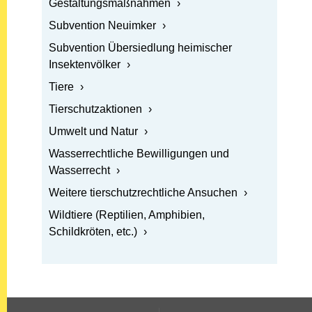
Gestaltungsmaßnahmen
Öffnen: Subvention Neuimker
Subvention Neuimker
Öffnen: Subvention Übersiedlung heimischer Insekte
Subvention Übersiedlung heimischer
Insektenvölker
Öffnen: Tiere
Tiere
Öffnen: Tierschutzaktionen
Tierschutzaktionen
Öffnen: Umwelt und Natur
Umwelt und Natur
Öffnen: Wasserrechtliche Bewilligungen und Wasserr
Wasserrechtliche Bewilligungen und
Wasserrecht
Öffnen: Weitere tierschutzrechtliche Ansuchen
Weitere tierschutzrechtliche Ansuchen
Öffnen: Wildtiere (Reptilien, Amphibien, Schildkröten, 
Wildtiere (Reptilien, Amphibien,
Schildkröten, etc.)