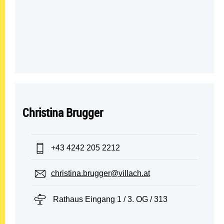
Christina Brugger
Telefon:
+43 4242 205 2212
E-Mail:
christina.brugger@villach.at
Standort:
Rathaus Eingang 1 / 3. OG / 313