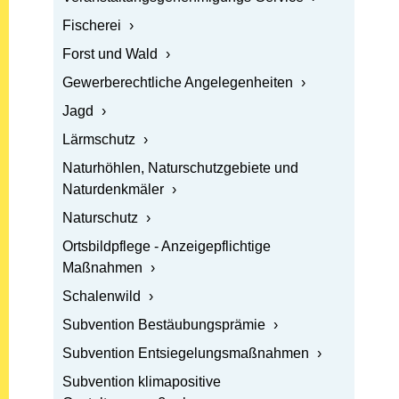
Öffnen: Fischerei
Fischerei
Öffnen: Forst und Wald
Forst und Wald
Öffnen: Gewerberechtliche Angelegenheiten
Gewerberechtliche Angelegenheiten
Öffnen: Jagd
Jagd
Öffnen: Lärmschutz
Lärmschutz
Öffnen: Naturhöhlen, Naturschutzgebiete und Naturd
Naturhöhlen, Naturschutzgebiete und
Naturdenkmäler
Öffnen: Naturschutz
Naturschutz
Öffnen: Ortsbildpflege - Anzeigepflichtige Maßnahme
Ortsbildpflege - Anzeigepflichtige
Maßnahmen
Öffnen: Schalenwild
Schalenwild
Öffnen: Subvention Bestäubungsprämie
Subvention Bestäubungsprämie
Öffnen: Subvention Entsiegelungsmaßnahmen
Subvention Entsiegelungsmaßnahmen
Öffnen: Subvention klimapositive Gestaltungsmaßn
Subvention klimapositive