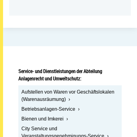
Service- und Dienstleistungen der Abteilung
Anlagenrecht und Umweltschutz:
Öffnen: Aufstellen von Waren vor Geschäftslokalen 
Aufstellen von Waren vor Geschäftslokalen
(Warenausräumung)
Öffnen: Betriebsanlagen-Service
Betriebsanlagen-Service
Öffnen: Bienen und Imkerei
Bienen und Imkerei
Öffnen: City Service und Veranstaltungsgenehmigung
City Service und
Veranstaltungsgenehmigungs-Service