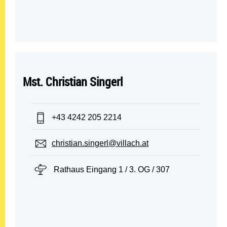
Mst. Christian Singerl
Telefon:
+43 4242 205 2214
E-Mail:
christian.singerl@villach.at
Standort:
Rathaus Eingang 1 / 3. OG / 307