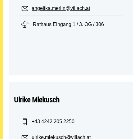
E-Mail:
angelika.merlin@villach.at
Standort:
Rathaus Eingang 1 / 3. OG / 306
Ulrike Mlekusch
Telefon:
+43 4242 205 2250
E-Mail:
ulrike.mlekusch@villach.at