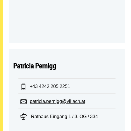
Patricia Pernigg
Telefon:
+43 4242 205 2251
E-Mail:
patricia.pernigg@villach.at
Standort:
Rathaus Eingang 1 / 3. OG / 334