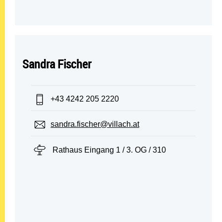
Sandra Fischer
Telefon:
+43 4242 205 2220
E-Mail:
sandra.fischer@villach.at
Standort:
Rathaus Eingang 1 / 3. OG / 310