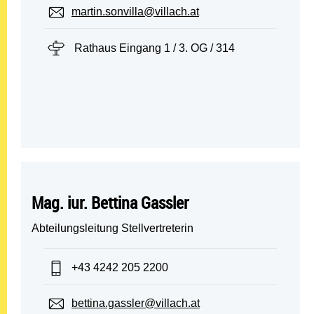
E-Mail:
martin.sonvilla@villach.at
Standort:
Rathaus Eingang 1 / 3. OG / 314
Mag. iur. Bettina Gassler
Abteilungsleitung Stellvertreterin
Telefon:
+43 4242 205 2200
E-Mail:
bettina.gassler@villach.at