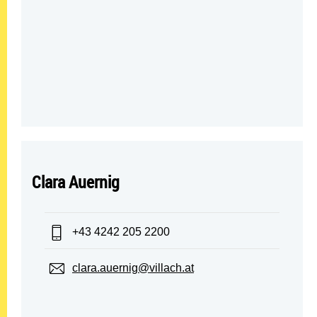
Clara Auernig
Telefon:
+43 4242 205 2200
E-Mail:
clara.auernig@villach.at