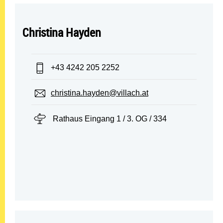
Christina Hayden
Telefon:
+43 4242 205 2252
E-Mail:
christina.hayden@villach.at
Standort:
Rathaus Eingang 1 / 3. OG / 334