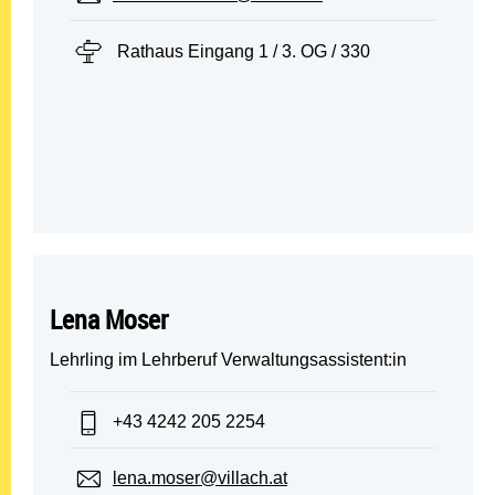
Standort:
Rathaus Eingang 1 / 3. OG / 330
Lena Moser
Lehrling im Lehrberuf Verwaltungsassistent:in
Telefon:
+43 4242 205 2254
E-Mail:
lena.moser@villach.at