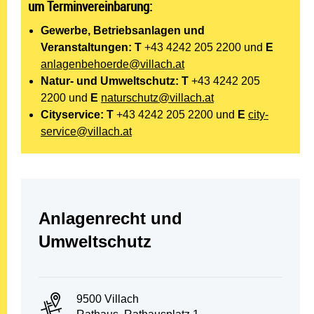
um Terminvereinbarung:
Gewerbe, Betriebsanlagen und
Veranstaltungen:
T
+43 4242 205 2200
und
E
anlagenbehoerde@villach.at
Natur- und Umweltschutz:
T
+43 4242 205
2200
und
E
naturschutz@villach.at
Cityservice:
T
+43 4242 205 2200
und
E
city-
service@villach.at
Abteilung:
Anlagenrecht und
Umweltschutz
PLZ und Ort:
9500 Villach
Adresse: