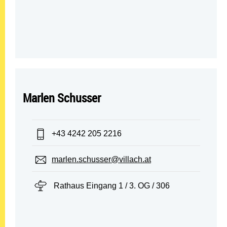
Marlen Schusser
Telefon:
+43 4242 205 2216
E-Mail:
marlen.schusser@villach.at
Standort:
Rathaus Eingang 1 / 3. OG / 306