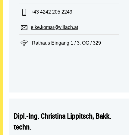
Telefon:
+43 4242 205 2249
E-Mail:
elke.komar@villach.at
Standort:
Rathaus Eingang 1 / 3. OG / 329
Dipl.-Ing. Christina Lippitsch, Bakk.
techn.