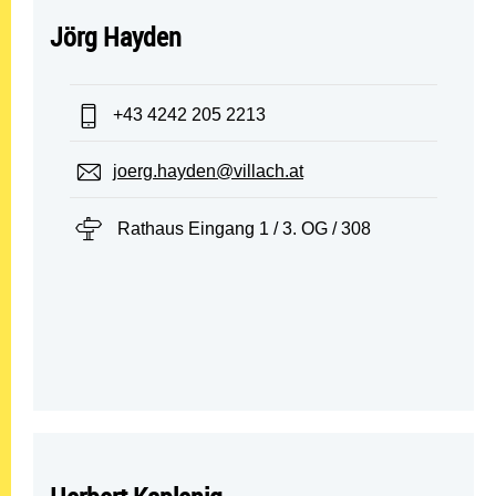
Jörg Hayden
Telefon:
+43 4242 205 2213
E-Mail:
joerg.hayden@villach.at
Standort:
Rathaus Eingang 1 / 3. OG / 308