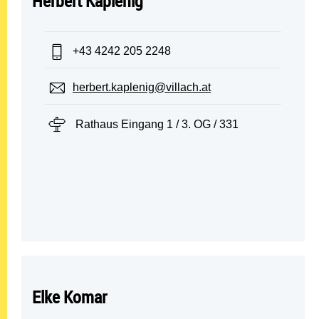
Herbert Kaplenig
Telefon:
+43 4242 205 2248
E-Mail:
herbert.kaplenig@villach.at
Standort:
Rathaus Eingang 1 / 3. OG / 331
Elke Komar