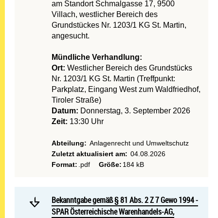
am Standort Schmalgasse 17, 9500
Villach, westlicher Bereich des
Grundstückes Nr. 1203/1 KG St. Martin,
angesucht.
Mündliche Verhandlung:
Ort:
Westlicher Bereich des Grundstücks
Nr. 1203/1 KG St. Martin (Treffpunkt:
Parkplatz, Eingang West zum Waldfriedhof,
Tiroler Straße)
Datum:
Donnerstag, 3. September 2026
Zeit:
13:30 Uhr
Abteilung:
Anlagenrecht und Umweltschutz
Zuletzt aktualisiert am:
04.08.2026
Format:
.pdf
Größe:
184 kB
Mehr lesen: Bekanntgabe g
Bekanntgabe gemäß § 81 Abs. 2 Z 7 Gewo 1994 - SPAR Ö
Bekanntgabe gemäß § 81 Abs. 2 Z 7 Gewo 1994 -
SPAR Österreichische Warenhandels-AG,