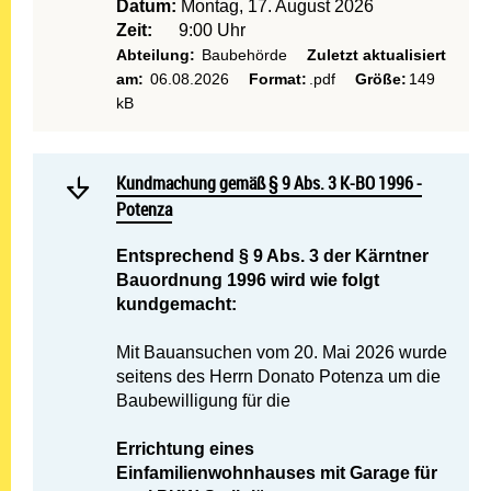
Datum:
Montag, 17. August 2026
Zeit:
9:00 Uhr
Abteilung:
Baubehörde
Zuletzt aktualisiert
am:
06.08.2026
Format:
.pdf
Größe:
149
kB
Mehr lesen: Kundmachung 
Kundmachung gemäß § 9 Abs. 3 K-BO 1996 - Potenza
Kundmachung gemäß § 9 Abs. 3 K-BO 1996 -
Potenza
Entsprechend § 9 Abs. 3 der Kärntner
Bauordnung 1996 wird wie folgt
kundgemacht:
Mit Bauansuchen vom 20. Mai 2026 wurde
seitens des Herrn Donato Potenza um die
Baubewilligung für die
Errichtung eines
Einfamilienwohnhauses mit Garage für