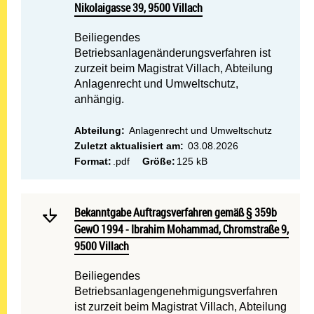
Nikolaigasse 39, 9500 Villach
Beiliegendes
Betriebsanlagenänderungsverfahren ist
zurzeit beim Magistrat Villach, Abteilung
Anlagenrecht und Umweltschutz,
anhängig.
Abteilung:
Anlagenrecht und Umweltschutz
Zuletzt aktualisiert am:
03.08.2026
Format:
.pdf
Größe:
125 kB
Mehr lesen: Bekanntgabe 
Bekanntgabe Auftragsverfahren gemäß § 359b GewO 19
Bekanntgabe Auftragsverfahren gemäß § 359b
GewO 1994 - Ibrahim Mohammad, Chromstraße 9,
9500 Villach
Beiliegendes
Betriebsanlagengenehmigungsverfahren
ist zurzeit beim Magistrat Villach, Abteilung