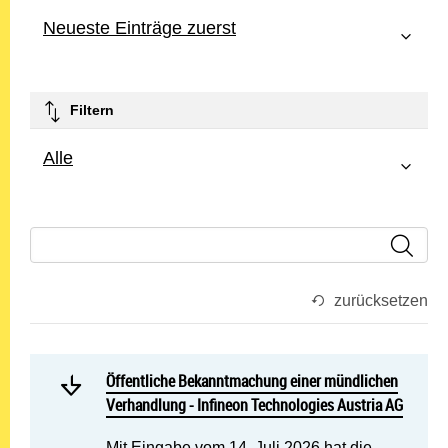
Neueste Einträge zuerst
Filtern
Alle
zurücksetzen
Mehr lesen: Öffentliche Be
Öffentliche Bekanntmachung einer mündlichen Verhandl
Öffentliche Bekanntmachung einer mündlichen
Verhandlung - Infineon Technologies Austria AG
Mit Eingabe vom 14. Juli 2026 hat die