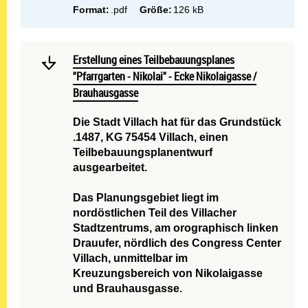
Format:
.pdf
Größe:
126 kB
Mehr lesen: Erstellung ein
Erstellung eines Teilbebauungsplanes "Pfarrgarten - Ni
Erstellung eines Teilbebauungsplanes
"Pfarrgarten - Nikolai" - Ecke Nikolaigasse /
Brauhausgasse
Die Stadt Villach hat für das Grundstück
.1487, KG 75454 Villach, einen
Teilbebauungsplanentwurf
ausgearbeitet.
Das Planungsgebiet liegt im
nordöstlichen Teil des Villacher
Stadtzentrums, am orographisch linken
Drauufer, nördlich des Congress Center
Villach, unmittelbar im
Kreuzungsbereich von Nikolaigasse
und Brauhausgasse.