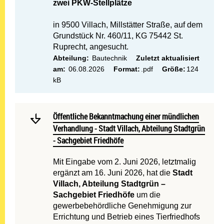
zwei PKW-Stellplätze
in 9500 Villach, Millstätter Straße, auf dem
Grundstück Nr. 460/11, KG 75442 St.
Ruprecht, angesucht.
Abteilung:
Bautechnik
Zuletzt aktualisiert
am:
06.08.2026
Format:
.pdf
Größe:
124
kB
Mehr lesen: Öffentliche Be
Öffentliche Bekanntmachung einer mündlichen Verhandlu
Öffentliche Bekanntmachung einer mündlichen
Verhandlung - Stadt Villach, Abteilung Stadtgrün
- Sachgebiet Friedhöfe
Mit Eingabe vom 2. Juni 2026, letztmalig
ergänzt am 16. Juni 2026, hat die
Stadt
Villach, Abteilung Stadtgrün –
Sachgebiet Friedhöfe
um die
gewerbebehördliche Genehmigung zur
Errichtung und Betrieb eines Tierfriedhofs