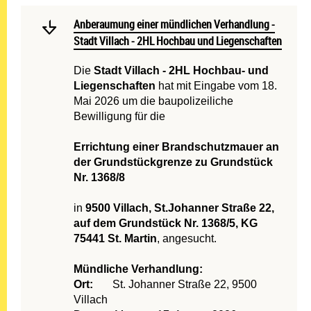
Mehr lesen: Anberaumung e
Anberaumung einer mündlichen Verhandlung - Stadt Vi
Anberaumung einer mündlichen Verhandlung -
Stadt Villach - 2HL Hochbau und Liegenschaften
Die
Stadt Villach - 2HL Hochbau- und
Liegenschaften
hat mit Eingabe vom 18.
Mai 2026 um die baupolizeiliche
Bewilligung für die
Errichtung einer Brandschutzmauer an
der Grundstückgrenze zu Grundstück
Nr. 1368/8
in
9500 Villach, St.Johanner Straße 22,
auf dem Grundstück Nr. 1368/5, KG
75441 St. Martin
, angesucht.
Mündliche Verhandlung:
Ort:
St. Johanner Straße 22, 9500
Villach