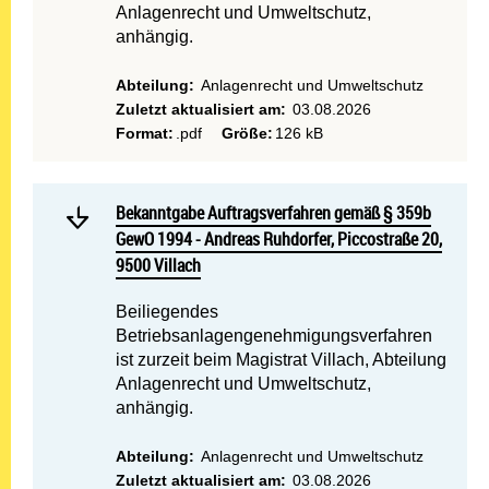
Anlagenrecht und Umweltschutz,
anhängig.
Abteilung:
Anlagenrecht und Umweltschutz
Zuletzt aktualisiert am:
03.08.2026
Format:
.pdf
Größe:
126 kB
Mehr lesen: Bekanntgabe A
Bekanntgabe Auftragsverfahren gemäß § 359b GewO 1994
Bekanntgabe Auftragsverfahren gemäß § 359b
GewO 1994 - Andreas Ruhdorfer, Piccostraße 20,
9500 Villach
Beiliegendes
Betriebsanlagengenehmigungsverfahren
ist zurzeit beim Magistrat Villach, Abteilung
Anlagenrecht und Umweltschutz,
anhängig.
Abteilung:
Anlagenrecht und Umweltschutz
Zuletzt aktualisiert am:
03.08.2026