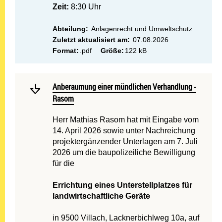
Zeit:
8:30 Uhr
Abteilung:
Anlagenrecht und Umweltschutz
Zuletzt aktualisiert am:
07.08.2026
Format:
.pdf
Größe:
122 kB
Mehr lesen: Anberaumung 
Anberaumung einer mündlichen Verhandlung - Rasom
Anberaumung einer mündlichen Verhandlung -
Rasom
Herr Mathias Rasom hat mit Eingabe vom
14. April 2026 sowie unter Nachreichung
projektergänzender Unterlagen am 7. Juli
2026 um die baupolizeiliche Bewilligung
für die
Errichtung eines Unterstellplatzes für
landwirtschaftliche Geräte
in 9500 Villach, Lacknerbichlweg 10a, auf