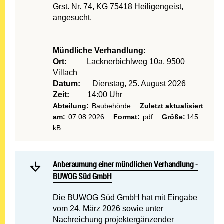
Grst. Nr. 74, KG 75418 Heiligengeist,
angesucht.
Mündliche Verhandlung:
Ort:
Lacknerbichlweg 10a, 9500
Villach
Datum:
Dienstag, 25. August 2026
Zeit:
14:00 Uhr
Abteilung:
Baubehörde
Zuletzt aktualisiert
am:
07.08.2026
Format:
.pdf
Größe:
145
kB
Mehr lesen: Anberaumung
Anberaumung einer mündlichen Verhandlung - BUWO
Anberaumung einer mündlichen Verhandlung -
BUWOG Süd GmbH
Die BUWOG Süd GmbH hat mit Eingabe
vom 24. März 2026 sowie unter
Nachreichung projektergänzender