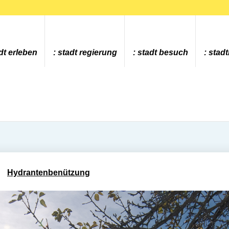
dt erleben
stadt regierung
stadt besuch
stad
Hydrantenbenützung