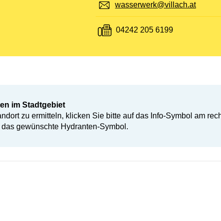
E-Mail:
wasserwerk@villach.at
Fax:
04242 205 6199
ten im Stadtgebiet
ort zu ermitteln, klicken Sie bitte auf das Info-Symbol am re
f das gewünschte Hydranten-Symbol.