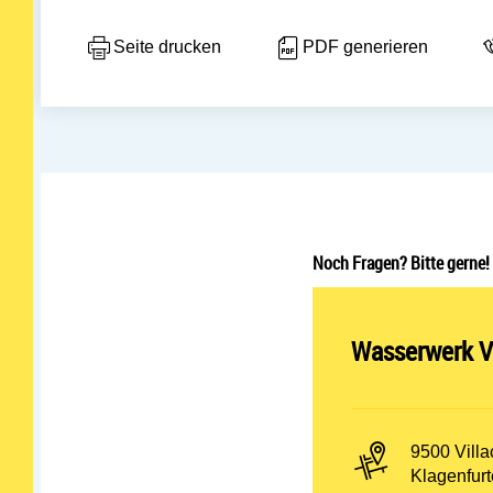
Seite drucken
PDF generieren
Noch Fragen? Bitte gerne!
Abteilung öff
Wasserwerk Vi
PLZ und Or
9500 Villa
Adresse:
Klagenfurt