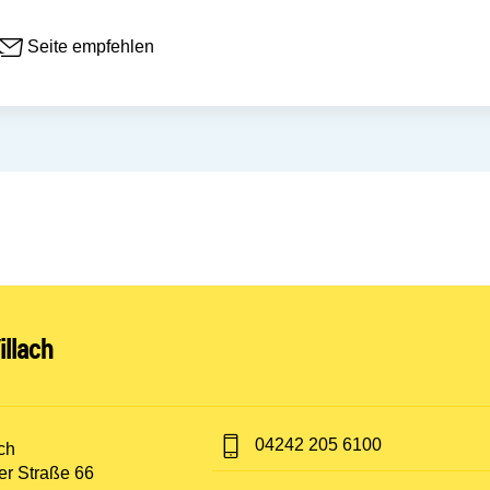
Seite empfehlen
nen:
llach
Telefon:
04242 205 6100
t:
ch
er Straße 66