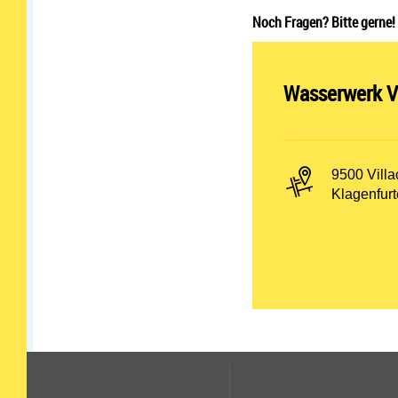
Noch Fragen? Bitte gerne!
Abteilung öff
Wasserwerk Vi
PLZ und Or
9500 Villa
Adresse:
Klagenfurt