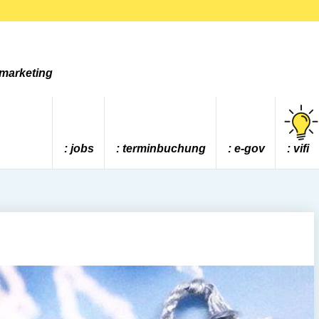
tmarketing
jobs
terminbuchung
e-gov
vifi