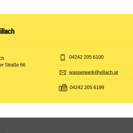
nen:
llach
Telefon:
04242 205 6100
t:
ch
er Straße 66
E-Mail:
wasserwerk@villach.at
Fax:
04242 205 6199