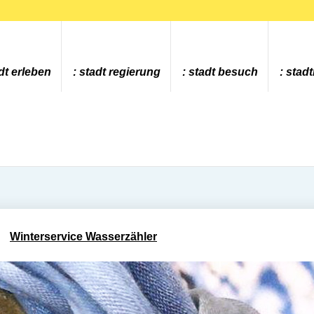
dt erleben
stadt regierung
stadt besuch
stad
Winterservice Wasserzähler