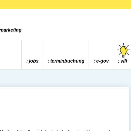
tmarketing
jobs
terminbuchung
e-gov
vifi