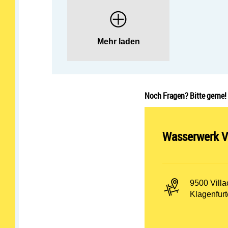
Mehr laden
Noch Fragen? Bitte gerne!
Abteilung öff
Wasserwerk Vi
PLZ und Or
9500 Villa
Adresse:
Klagenfurt