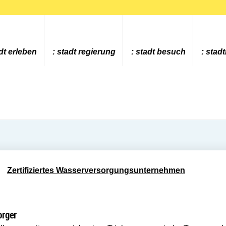
dt erleben
stadt regierung
stadt besuch
stad
Zertifiziertes Wasserversorgungsunternehmen
orger