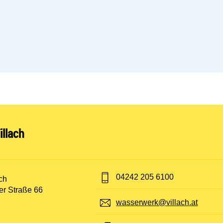
nen:
llach
Telefon:
04242 205 6100
t:
ch
er Straße 66
E-Mail:
wasserwerk@villach.at