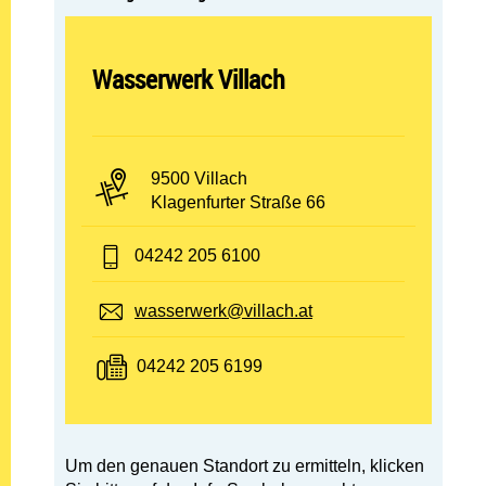
Abteilung öffnen:
Wasserwerk Villach
PLZ und Ort:
9500 Villach
Adresse:
Klagenfurter Straße 66
Telefon:
04242 205 6100
E-Mail:
wasserwerk@villach.at
Fax:
04242 205 6199
Um den genauen Standort zu ermitteln, klicken